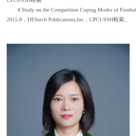
4.Study on the Competition Coping Modes of Footba
2015.8，DEStech Publications,Inc，CPCI-SSH检索。