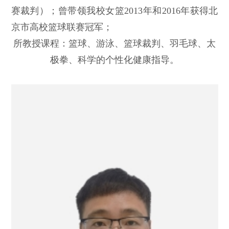
赛裁判）；曾带领我校女篮2013年和2016年获得北
京市高校篮球联赛冠军；
所教授课程：篮球、游泳、篮球裁判、羽毛球、太
极拳、科学的个性化健康指导。