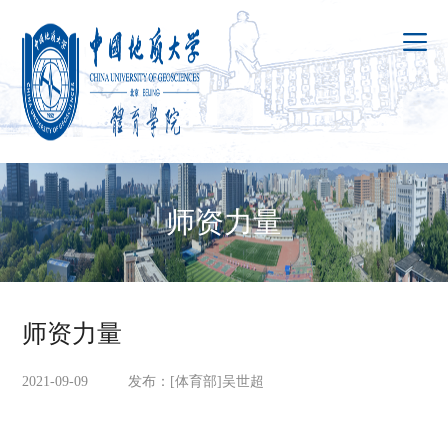
师资力量
师资力量
2021-09-09 发布：[体育部]吴世超