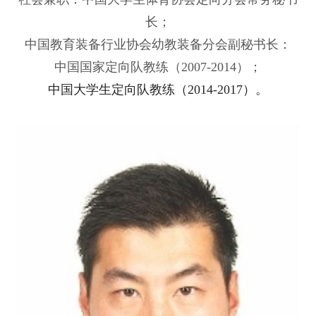
长；
中国教育装备行业协会幼教装备分会副秘书长：
中国国家定向队教练（2007-2014）；
中国大学生定向队教练（2014-2017）。