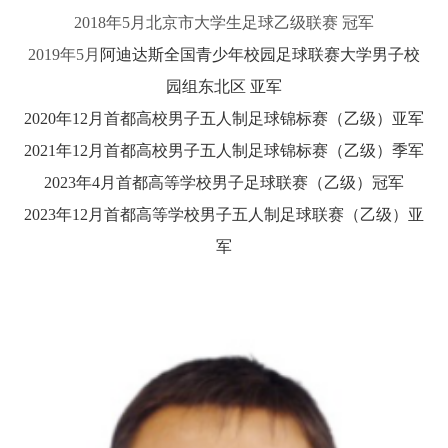
2018
年
5
月北京市大学生足球乙级联赛 冠军
2019年5月
阿迪达斯全国青少年校园足球联赛大学男子校
园组东北区
亚军
2020年12月首都高校男子五人制足球锦标赛（乙级）亚军
2021年12月首都高校男子五人制足球锦标赛（乙级）季军
2023年4月首都高等学校男子足球联赛（乙级）冠军
2023年12月首都高等学校男子五人制足球联赛（乙级）亚
军