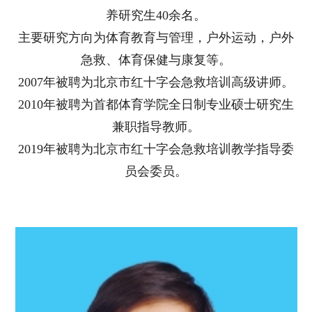
养研究生40余名。
主要研究方向为体育教育与管理，户外运动，户外
急救、体育保健与康复等。
2007年被聘为北京市红十字会急救培训高级讲师。
2010年被聘为首都体育学院全日制专业硕士研究生
兼职指导教师。
2019年被聘为北京市红十字会急救培训教学指导委
员会委员。