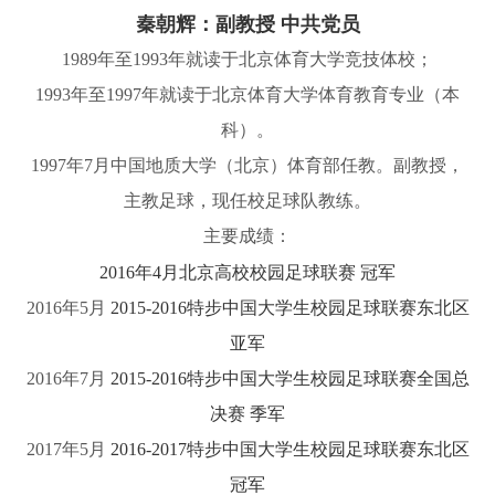
秦朝辉：副教授
中共
党员
1989年至1993年就读于北京体育大学竞技体校；
1993年至1997年就读于北京体育大学体育教育专业（本
科）。
1997年7月中国地质大学（北京）体育部任教。副教授，
主教足球，现任校足球队教练。
主要成绩：
2016
年
4
月北京高校校园足球联赛 冠军
2016年5月
2015-2016特步中国大学生校园足球联赛东北区
亚军
2016年7月
2015-2016特步中国大学生校园足球联赛全国总
决赛 季军
2017年5月
2016-2017特步中国大学生校园足球联赛东北区
冠军