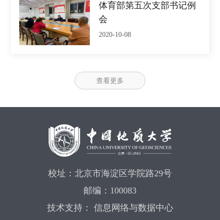
体育部第五次支部书记例
会
2020-10-08
查看更多
校址：北京市海淀区学院路29号
邮编：100083
技术支持： 信息网络与数据中心