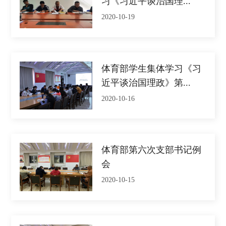
习《习近平谈治国理...
2020-10-19
体育部学生集体学习《习
近平谈治国理政》第...
2020-10-16
体育部第六次支部书记例
会
2020-10-15