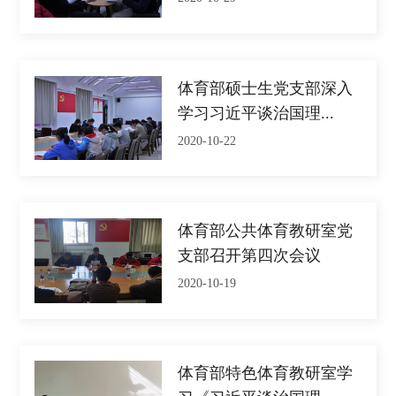
体育部硕士生党支部深入
学习习近平谈治国理...
2020-10-22
体育部公共体育教研室党
支部召开第四次会议
2020-10-19
体育部特色体育教研室学