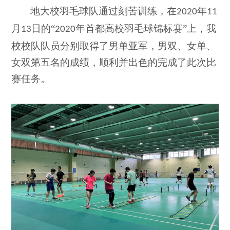
地大校羽毛球队通过刻苦训练，在
年
2020
11
月
日的“
年首都高校羽毛球锦标赛”上，我
13
2020
校校队队员分别取得了男单亚军，男双、女单、
女双第五名的成绩，顺利并出色的完成了此次比
赛任务。