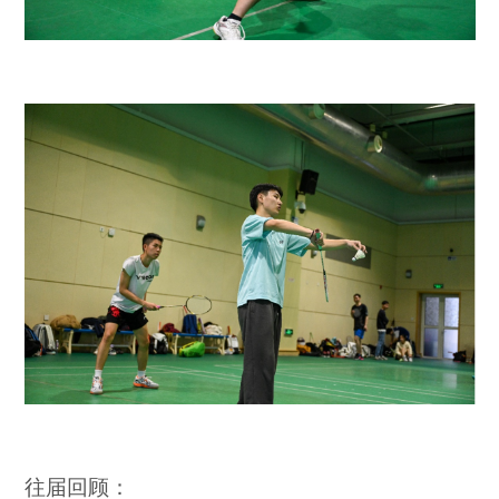
往届回顾：