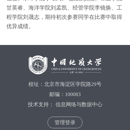
甘英睿、海洋学院刘孟凯、经管学院李镜焕、工
程学院刘晟志，期待初次参赛同学在比赛中取得
优异成绩
。
校址：北京市海淀区学院路29号
邮编：100083
技术支持： 信息网络与数据中心
管理登录