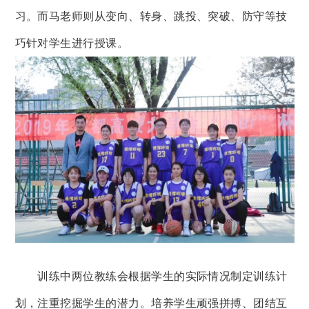
习。而马老师则从变向、转身、跳投、突破、防守等技
巧针对学生进行授课。
训练中两位教练会根据学生的实际情况制定训练计
划，注重挖掘学生的潜力。培养学生顽强拼搏、团结互