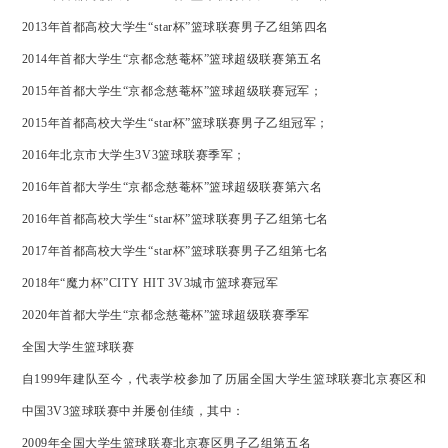
2013年首都高校大学生“star杯”篮球联赛男子乙组第四名
2014年首都大学生“京都念慈菴杯”篮球超级联赛第五名
2015年首都大学生“京都念慈菴杯”篮球超级联赛冠军；
2015年首都高校大学生“star杯”篮球联赛男子乙组冠军；
2016年北京市大学生3V3篮球联赛季军；
2016年首都大学生“京都念慈菴杯”篮球超级联赛第六名
2016年首都高校大学生“star杯”篮球联赛男子乙组第七名
2017年首都高校大学生“star杯”篮球联赛男子乙组第七名
2018年“魔力杯”CITY HIT 3V3城市篮球赛冠军
2020年首都大学生“京都念慈菴杯”篮球超级联赛季军
全国大学生篮球联赛
自1999年建队至今，代表学校参加了历届全国大学生篮球联赛北京赛区和
中国3V3篮球联赛中并屡创佳绩，其中：
2009年全国大学生篮球联赛北京赛区男子乙组第五名