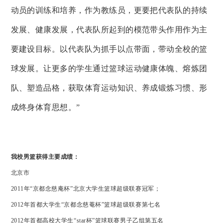
动员的训练和培养，作为教练员，更要把代表队的持续
发展、健康发展，代表队所起到的模范带头作用作为主
要建设目标。以代表队为抓手以点带面，带动全校的篮
球发展。让更多的学生通过篮球运动健康体魄、熔炼团
队、塑造品格，获取体育运动知识、养成锻炼习惯、形
成终身体育思想。”
我校男篮获得主要成绩：
北京市
2011年“京都念慈庵杯”北京大学生篮球超级联赛冠军；
2012年首都大学生“京都念慈菴杯”篮球超级联赛第七名
2012年首都高校大学生“star杯”篮球联赛男子乙组第五名