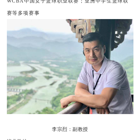
WCBA中国女子篮球职业联赛；亚洲中学生篮球联
赛等多项赛事
李宗烈：副教授