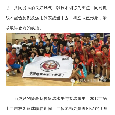
助、共同提高的良好风气。以技术训练为重点，同时抓
战术配合意识及运用到实战当中去，树立队伍形象，争
取取得更嘉的成绩。
为更好的提高我校篮球水平与篮球氛围，2017年第
十二届校园篮球联赛期间，二位老师更是将NBA的明星