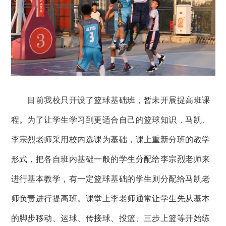
目前我校只开设了篮球基础班，暂未开展提高班课
程。为了让学生学习到更适合自己的篮球知识，马凯、
李宗烈老师采用校内选课为基础，课上重新分班的教学
形式，把各自班内基础一般的学生分配给李宗烈老师来
进行基本教学，有一定篮球基础的学生则分配给马凯老
师负责进行提高班。课堂上李老师通常让学生先从基本
的脚步移动、运球、传接球、投篮、三步上篮等开始练