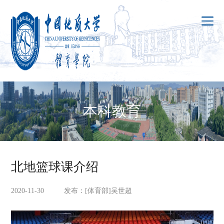
本科教育
北地篮球课介绍
2020-11-30 发布：[体育部]吴世超