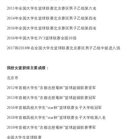
2011年全国大学生篮球联赛北京赛区男子乙组第六名
2014年全国大学生篮球联赛北京赛区男子乙组第四名
2016年全国大学生篮球联赛北京赛区男子乙组第四名
2016年中国大学生3V3篮球联赛全国16强
2017和2018年在全国大学生篮球联赛北京赛区男子乙组中挺进八强
我校女篮获得主要成绩：
北京市
2012年首都大学生“京都念慈菴杯”篮球超级联赛亚军
2013年首都大学生“京都念慈菴杯”篮球超级联赛冠军
2016年首都高校大学生“star杯”篮球联赛女子大学组冠军
2018年首都高校大学生“star杯”篮球联赛女子大学组第八名
2019年首都大学生“京都念慈菴杯”篮球超级联赛季军
全国大学生篮球联赛